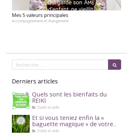
Mes 5 valeurs principales
Accompagnement et changement
Rechercher
Derniers articles
Quels sont les bienfaits du
REIKI
Outils et aide
Et si vous teniez enfin la «
baguette magique » de votre
bien-être ?
Outils et aide