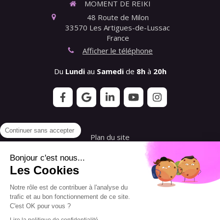
MOMENT DE REIKI
48 Route de Milon
33570
Les Artigues-de-Lussac
France
Afficher le téléphone
Du
Lundi
au
Samedi
de
8h
à
20h
Continuer sans accepter
Plan du site
Mentions légales
Bonjour c'est nous...
Les Cookies
Conditions générales de vente de l'Association
Notre rôle est de contribuer à l'analyse du
Conditions générales de vente de Florence
trafic et au bon fonctionnement de ce site.
Gouvernet - Querre
C'est OK pour vous ?