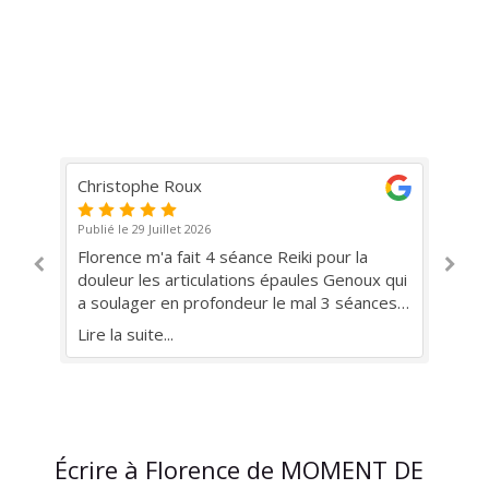
Christophe Roux
St
Publié le 29 Juillet 2026
Pub
ge
Florence m'a fait 4 séance Reiki pour la
Tr
s.
douleur les articulations épaules Genoux qui
da
a soulager en profondeur le mal 3 séances
ac
pour le stress interieur je récupère ma
êt
Lire la suite...
Lir
mobilité sans médicaments je suis plus serin
esp
et moins Douloureux tailleur de pierre de
métier Prenez rdv vous .elle vous aidera
Une agréable thérapeute
Écrire à Florence de MOMENT DE