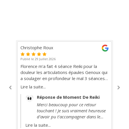
Stéphanie LOPEZ-VICENTE
Ev
Publié le 20 Juillet 2026
Pub
Très bonne thérapeute , m’a beaucoup airé
Un
dans ma gestion du stress et m’a
do
accompagné personnellement et m’a aidé à
un
être mieux dans mon corps et dans mon
ce
Lire la suite...
Lir
esprit.
ce
Réponse de Moment De Reiki
Merci beaucoup Stéphanie pour ton
se
témoignage. Dès que l'on diminue
durablement son stress, le corps et le
mental s'équilibrent. Je suis ravie de
Lire la suite...
r
t'accompagner sur le chemin de la