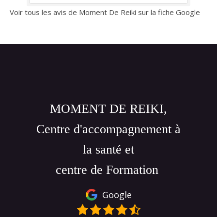
r
sérénité et du mieux être. À très vite
Voir tous les avis de Moment De Reiki sur la fiche Google
ons
pour la suite.
ts
 la
à
 ce
MOMENT DE REIKI,
Centre d'accompagnement à
la santé et
centre de Formation
Google