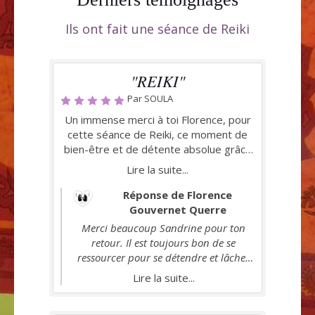
Ils ont fait une séance de Reiki
"REIKI"
Par SOULA
Un immense merci à toi Florence, pour
cette séance de Reiki, ce moment de
bien-être et de détente absolue grâce
cette énergie bienveillante et remplie
Lire la suite...
de douceur, je vous recommande
vivement de vivre cet instant. Gratitude
Réponse de Florence
infinie.
Gouvernet Querre
Merci beaucoup Sandrine pour ton
retour. Il est toujours bon de se
ressourcer pour se détendre et lâcher
prise. Et quel bonheur de recevoir à
Lire la suite...
son tour.