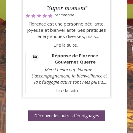
"Super moment"
Par Yvonne
Florence est une personne pétillante,
joyeuse et bienveillante. Ses pratiques
énergétiques diverses, mais
notamment ses séances de Reiki font
Lire la suite...
énormément de bien. De plus, Florence
est une enseignante et
Réponse de Florence
accompagnatrice dans votre chemin de
Gouvernet Querre
Reiki voir de Professionnel de Reiki hors
Merci beaucoup Yvonne.
pair. Très engagée elle est aussi
L'accompagnement, la bienveillance et
trésorière de l’association Union Reiki
la pédagogie active sont mes piliers,
et déléguée du SNPER. Je vous la
mes valeurs que je partage autant
Lire la suite...
recommande très chaleureusement.
dans mes séances de Reiki que dans
mon enseignement. Au plaisir de
t'avoir à mes côtés.
Découvrir les autres témoignages