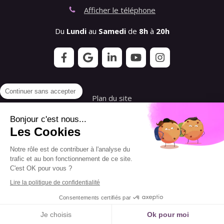
Afficher le téléphone
Du
Lundi
au
Samedi
de
8h
à
20h
Continuer sans accepter
Plan du site
Mentions légales
Bonjour c'est nous...
Les Cookies
Conditions générales de vente de l'Association
Notre rôle est de contribuer à l'analyse du
Conditions générales de vente de Florence
trafic et au bon fonctionnement de ce site.
Gouvernet - Querre
C'est OK pour vous ?
Lire la politique de confidentialité
Création et référencement du site par Simplébo
Consentements certifiés par
Ce site a été créé grâce à
RESALIB
Je choisis
Ok pour moi